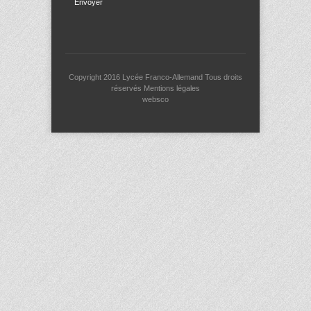
Envoyer
Copyright 2016
Lycée Franco-Allemand
Tous droits
réservés
Mentions légales
websco