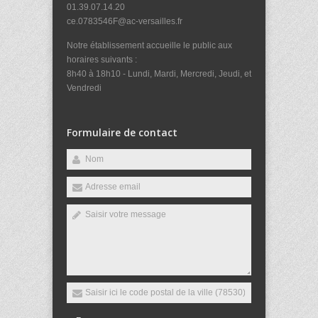
01.39.07.14.20
ce.0783546F@ac-versailles.fr
Notre établissement accueille le public aux
horaires suivants :
8h40 à 18h10 - Lundi, Mardi, Mercredi, Jeudi, et
Vendredi
Formulaire de contact