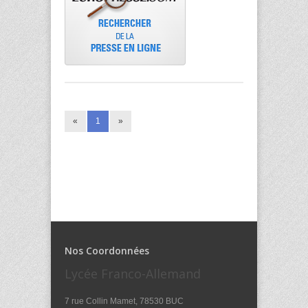
«
1
»
Nos Coordonnées
Lycée Franco-Allemand
7 rue Collin Mamet, 78530 BUC