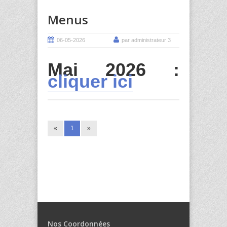
Menus
06-05-2026
par administrateur 3
Mai 2026 :
cliquer ici
«
1
»
Nos Coordonnées