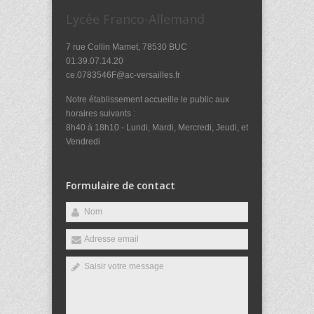
Lycée Franco-Allemand
7 rue Collin Mamet, 78530 BUC
01.39.07.14.20
ce.0783546F@ac-versailles.fr
Notre établissement accueille le public aux
horaires suivants :
8h40 à 18h10 - Lundi, Mardi, Mercredi, Jeudi, et
Vendredi
Formulaire de contact