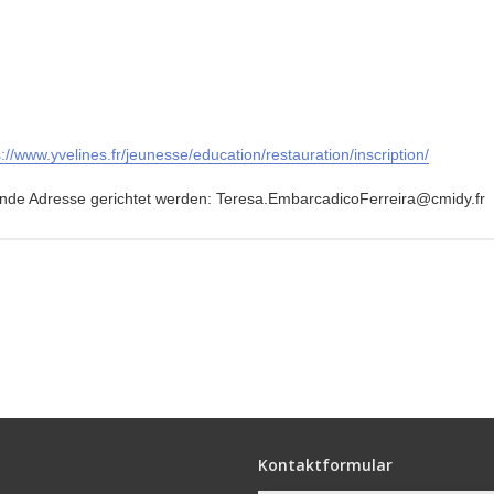
s://www.yvelines.fr/jeunesse/education/restauration/inscription/
ende Adresse gerichtet werden: Teresa.EmbarcadicoFerreira@cmidy.fr
Kontaktformular