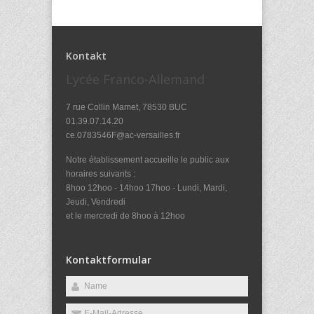
Kontakt
Lycée Franco-Allemand
7 rue Collin Mamet, 78530 BUC
01.39.07.14.20
ce.0783546F@ac-versailles.fr
Notre établissement accueille le public aux
horaires suivants :
8hoo 12hoo - 14hoo 17hoo - Lundi, Mardi,
Jeudi, Vendredi
et le mercredi de 8hoo à 12hoo
Kontaktformular