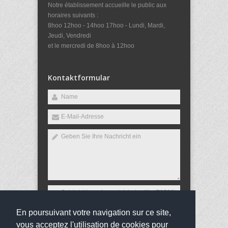
Notre établissement accueille le public aux
horaires suivants :
8hoo 12hoo - 14hoo 17hoo - Lundi, Mardi,
Jeudi, Vendredi
et le mercredi de 8hoo à 12hoo
Kontaktformular
En poursuivant votre navigation sur ce site,
Versenden
vous acceptez l'utilisation de cookies pour